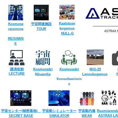
Kaalutuse
Kosmose
​宇宙関連施設
kogemus
reisimine
TOUR​
​ASTRAX
​
NULL-G
REISIMIN
E
​
​
講演依頼
Kosmoseäri
Kosmoseäri
MiG-29
​LECTURE
​
Nõuandja
Lennukogemus
Konsulteerimin
e
宇宙センター(​秘密基地)
宇宙船シミュレーター
宇宙船内服
Ruumiarend
​
ASTRAX
LA
SECRET ​BASE
​SIMULATOR
​WEAR