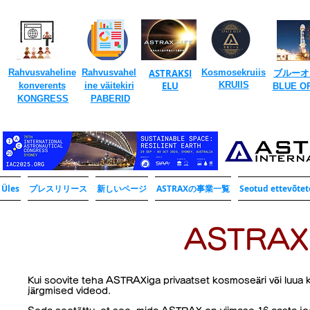
​
Rahvusvaheline
Rahvusvahel
ASTRAKSI
Kosmosekruiis
ブルーオ
​
ELU
KRUIIS
konverents
ine väitekiri
​BLUE O
​
​
KONGRESS
PABERID
Üles
プレスリリース
新しいページ
ASTRAXの事業一覧
Seotud ettevõtet
​ASTRAX
Kui soovite teha ASTRAXiga privaatset kosmoseäri või luua 
järgmised videod.