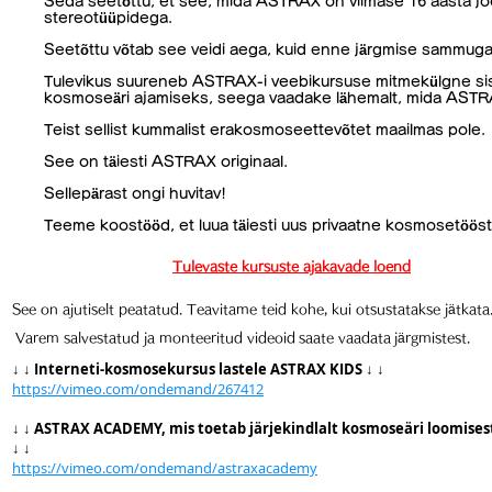
Seda seetõttu, et see, mida ASTRAX on viimase 16 aasta joo
stereotüüpidega.
Seetõttu võtab see veidi aega, kuid enne järgmise sammuga 
Tulevikus suureneb ASTRAX-i veebikursuse mitmekülgne sisu
kosmoseäri ajamiseks, seega vaadake lähemalt, mida ASTRAX 
Teist sellist kummalist erakosmoseettevõtet maailmas pole.
See on täiesti ASTRAX originaal.
Sellepärast ongi huvitav!
Teeme koostööd, et luua täiesti uus privaatne kosmosetöös
Tulevaste kursuste ajakavade loend
See on ajutiselt peatatud. Teavitame teid kohe, kui otsustatakse jätkata
​
Varem salvestatud ja monteeritud videoid
saate vaadata
järgmistest.
↓ ↓
Interneti-kosmosekursus lastele ASTRAX KIDS
↓ ↓
https://vimeo.com/ondemand/267412
↓ ↓
ASTRAX ACADEMY, mis toetab järjekindlalt kosmoseäri loomises
↓ ↓
https://vimeo.com/ondemand/astraxacademy