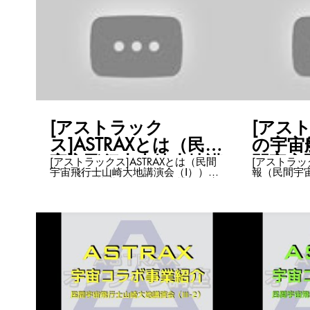
[アストラック
[アス
ス]ASTRAXとは（民間
の宇宙
宇宙飛行士山崎大地講
間宇宙
[アストラックス]ASTRAXとは（民間
[アストラッ
宇宙飛行士山崎大地講演会（Ⅰ））
報（民間宇
演会（Ⅰ））
講演会
ASTRAXの基礎知識第1弾！ 読んで字
（Ⅱ） ASTRAXの基礎知識第2弾！ 日
のごとく、「ASTRAXとは」。 山崎大
本ではあま
地が何者なのか、ASTRAXは創業から
の宇宙船開
15年、どんな事業を展開しているの
は30年、
かをお話しします。 まさかこれを全
崎大地は言
部1人で？！と思うほど壮大で、クリ
ホテルも月
エイティブで、ワクワクします。
も、全て海
ASTRAX Zoomチャンネルはこちら
でいます。
https://www.youtube.com/playlist?
お伝えしま
list=PLNasfsKKqLkvN7rVtiJxsniqSS_kiNd5J
ら鱗～！ 
ASTRAXをもっと知りたい方はこち
回忘れてください。 AST
ら・・・ https://www.astrax.space/
ャンネルは
https://www