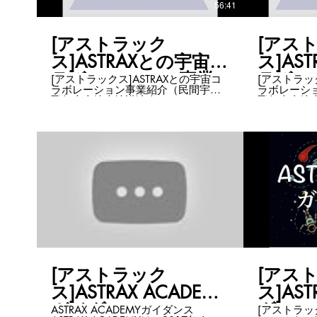
56:41
list... ASTRAXをもっと知りたい方は
こちら・・
https://www
[アストラック
[アス
ス]ASTRAXとの宇宙コ
ス]AS
ラボレーション事業
ラボレ
[アストラックス]ASTRAXとの宇宙コ
[アストラッ
ラボレーション事業紹介（民間宇宙
ラボレーシ
紹介（民間宇宙飛行士
紹介（
飛行士山崎大地講演会Ⅲ-2） ASTRAX
飛行士山崎大地講演
山崎大地講演会Ⅲ-2）
山崎大
の基礎知識第3弾！のその２！！（コ
の基礎知識
ラボが多すぎてその３までありま
ラボが多す
す） ASTRAXの特長として、○○×宇宙
す） ASTRAXの特長として、○○×宇宙
というのがあります。 宇宙に人が行
というのが
き始めたら、地球上にあるものは全
き始めたら
て必要になる。 そう思っているか
て必要にな
ら。 そのためには、宇宙のプロ
ら。 その
ASTRAXと○○のプロとコラボが欠かせ
ASTRAX
ません。 今までに立ち上がってきた
ません。 
コラボ事業をご紹介します。 今後あ
コラボ事業
なたの事業とコラボする際の参考に
なたの事業
なることでしょう。 ASTRAX Zoomチ
なることでしょう。 AST
ャンネルはこちら
ャンネルは
https://www.youtube.com/playlist?
https://www
list... ASTRAXをもっと知りたい方は
list... ASTRAXをもっと知りたい方は
こちら・・・
こちら・・
[アストラック
[アス
https://www.astrax.space/
https://www
ス]ASTRAX ACADEMY
ス]AST
ガイダンス
ダンス
ASTRAX ACADEMYガイダンス
[アストラック