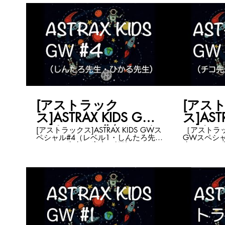
す！！ 誰もが宇宙に⾏ける、宇宙を
ナイト提供
使える、宇
が英語なの
です。 ASTRAX も、今年こそ⾶ぶ今
で解説します
年こそ⾶ぶ
ツールも！ 世界基準の宇宙の勉強を
かもしれません。 や
ほぼリアル
ASTRAX
を学びたい
クルードラ
大人の皆さま
日早朝です
つけるので
ラゴンを知
できる力を
した。 AS
う！ ゴールデンウィークスペシャル
の山崎大地
#6はレベル
く、わかりや
り紙で宇宙
でしっかり
りたいことを歌おう
朝は一緒に
わい楽しく
[アストラック
[アス
ASTRAX 
ス]ASTRAX KIDS GW
ス]AST
ェック！ https
kids.com/ ASTRAX KIDS動画はこちら
スペシャル#4（レベ
スペシ
[アストラックス]ASTRAX KIDS GWス
［アストラック
にまとまっ
ペシャル#4（レベル1・しんたろ先生
GWスペシャ
https://www
ル1・しんたろ先生＆
ル3・
＆ひかる先生） 宇宙の勉強してみま
生＆ユーリ先生） ASTRA
ASTRAX
ひかる先生）
リ先生
せんか？ 子ども向けですが大人も一
はホームペ
https://astr
緒に楽しめるはず！ 教材はヴァージ
https://www
ンユナイト提供のものを使います。
ASTRAX 
教材が英語なので、必要な部分は日
ています。
本語で解説します。 ASTRAXオリジナ
https://ww
ルのツールも！ 世界基準の宇宙の勉
view=50&sort=
強をほぼリアルタイムで！ これから
ポータルホ
宇宙を学びたいお子さま 一緒に学び
https://astr
たい大人の皆さま 親子でも！ ただ知
識をつけるのではなく、自分で考え