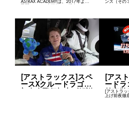
ASTRAX ACADEMYは、2017年より
ンス（その
民間によるお客様第一の視点での、
宇宙サービスを行う事業者の教育と
事業創出をサポートしてきました。
３年間で多くのサービス・事業が生
み出されました。 ASTRAX ACADEMY
は、宇宙に関する最新の生きた情報
を得られるだけでなく、 それらを活
用して本当に必要なサービスを実際
に創り出すことを目的としていま
す。 ASTRAX ACADEMY詳細はこちら
https://astrax-by-
iss.wixsite.com/astrax-academy
ASTRAXをもっと知りたい方はこち
02:56
ら・・・ https://www.astrax.space/
[アストラックス]スペ
[アス
ースXクルードラゴン
ードラ
初有人飛行打上げ解説
前夜徹
[アストラッ
上げ前夜徹底解説
用PV
_2020
間の2020/
のクルードラ
代表・民間
よりも分か
🚀🚀2020
のライブ解
トを開催し