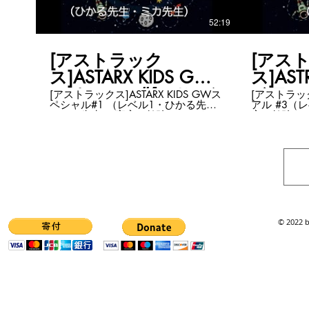
行動できる力を身につけちゃいまし
ょう！ ゴールデンウィークスペシャ
52:19
ル#4はレベル１！お題はこちら！ ・
宇宙船を塗り絵しよう！ みんなでわ
いわい楽しく宇宙を学びましょう。
ASTRAX KIDS情報はホームページでチ
[アストラック
[アス
ェック！ https://www.astrax-
ス]ASTARX KIDS GW
ス]AST
kids.com/ ASTRAX KIDS動画はこちら
にまとまっています。
スペシャル#1 （レベ
イアル
[アストラックス]ASTARX KIDS GWス
[アストラックス
https://www.youtube.com/channel/UCvux...
ペシャル#1 （レベル1・ひかる先生
アル #3（
ASTRAXポータルホームページ
ル1・ひかる先生＆ミ
3・た
＆ミカ先生） 宇宙の勉強してみませ
宙の勉強し
https://astrax.space
カ先生）
んか？ 子ども向けですが大人も一緒
けですが大
に楽しめるはず！ 教材はヴァージン
ず！ 教材
ユナイト提供のものを使います。 教
のものを使
材が英語なので、必要な部分は日本
で、必要な
語で解説します。 ASTRAXオリジナル
す。 AST
のツールも！ 世界基準の宇宙の勉強
世界基準の
をほぼリアルタイムで！ これから宇
タイムで！
宙を学びたいお子さま 一緒に学びた
お子さま 
い大人の皆さま 親子でも！ ただ知識
ま 親子でも
をつけるのではなく、自分で考え行
はなく、自
© 2022 b
動できる力を身につけちゃいましょ
身につけちゃい
う！ ゴールデンウィークスペシャル
ル#3はレベ
01:02:50
02:31
#1はレベル１！お題はこちら！ ・宇
宇宙船を作
宙船を塗り絵しよう！ みんなでわい
ズに挑戦！ みんなでわいわい楽しく
わい楽しく宇宙を学びましょう。
宇宙を学びましょう。 
ASTRAX KIDS情報はホームページでチ
情報はホー
[アストラック
[アストラックス]ヴァ
[アス
[アス
ェック！ https://www.astrax-
https://www
ス]ASTRAX KIDS トラ
ージンギャラクティ
ースX
ージン
kids.com/ ASTRAX KIDS動画はこちら
ASTRAX 