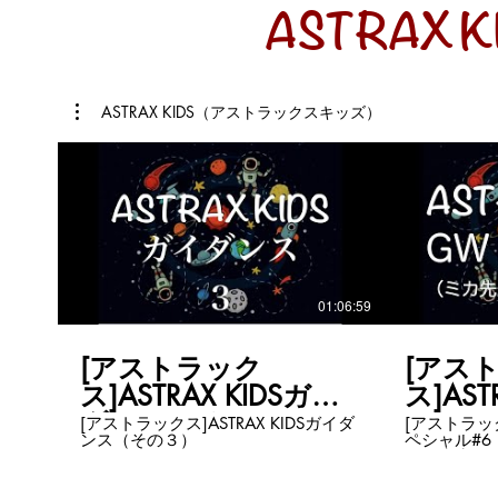
ASTRAX K
を分かち合
Peatixから→
https://iss
ASTRAX
https://www
ASTRAX 
https://astra
ASTRAX KIDS（アストラックスキッズ）
iss.wixsite.com/as
ルはこちら
https://www
*********
【緊急開催
っかり学ん
う！ アメリカの⺠間企業SpaceX（ス
ペースX）
ンが今月 27
朝）に人を
す！！ アメリカにとっては、2011
年にスペー
01:06:59
来、約 9 
す。 そして、国家事業ではなく⺠間
企業が⾏う
[アストラック
[アス
になります。 これって本当に、
トに、ほん
ス]ASTRAX KIDSガイ
ス]AST
となんです
ダンス（その３）
スペシ
宙空間に行
[アストラックス]ASTRAX KIDSガイダ
[アストラックス
ロングがア
ンス（その３）
ペシャル#6
ル3・
降り立った
ーリ先生） 宇宙の勉強してみません
民間人初宇
リ先生
か？ 子ど
それくらい
楽しめるは