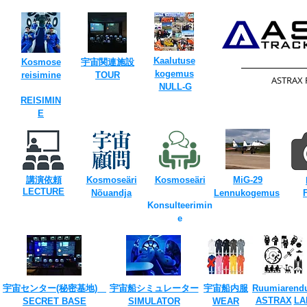
Kaalutuse
Kosmose
​宇宙関連施設
kogemus
reisimine
TOUR​
​ASTRAX
​
NULL-G
REISIMIN
E
​
​
講演依頼
Kosmoseäri
Kosmoseäri
MiG-29
​LECTURE
​
Nõuandja
Lennukogemus
Konsulteerimin
e
宇宙センター(​秘密基地)
宇宙船シミュレーター
宇宙船内服
Ruumiarend
​
ASTRAX
LA
SECRET ​BASE
​SIMULATOR
​WEAR