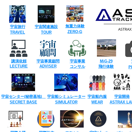
​無重力体験
​宇宙旅行
​宇宙関連施設
​ASTRA
​ZERO-G
​TRAVEL
TOUR​
講演依頼
宇宙事業
顧問
宇宙事業
​MiG-29
​LECTURE
ADVISER
​コンサル
飛行体験
​
宇宙センター(​秘密基地)
宇宙船シミュレーター
宇宙船内服
宇宙開発
SECRET ​BASE
​SIMULATOR
​WEAR
ASTRAX ​LA