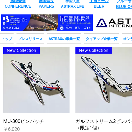
国際会議
国際論文
​宇宙ビール
ブルーオ
宇宙人生
CONFERENCE
​PAPERS
BEER
ASTRAX LIFE
​BLUE O
トップ
プレスリリース
ASTRAXの事業一覧
タイアップ企業一覧
オン
New Collection
New Collection
クイックビュー
クイックビュー
MU-300ピンバッチ
ガルフストリーム2ピンバ
（限定1個）
価格
￥6,020