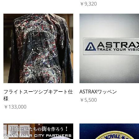
価格
￥9,320
クイックビュー
クイックビュー
フライトスーツシブキアート仕
ASTRAXワッペン
様
価格
￥5,500
価格
￥133,000