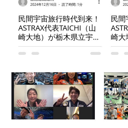
2024年12月16日
読了時間: 1分
20
民間宇宙旅行時代到来！
民間
ASTRAX代表TAICHI（山
AST
崎大地）が栃木県立宇都
崎大
宮女子高等学校で「夢の
のブ
宇宙旅行時代の到来！宇
され
都宮女子高校から宇宙
ファ
へ！」と題して講演！
登壇