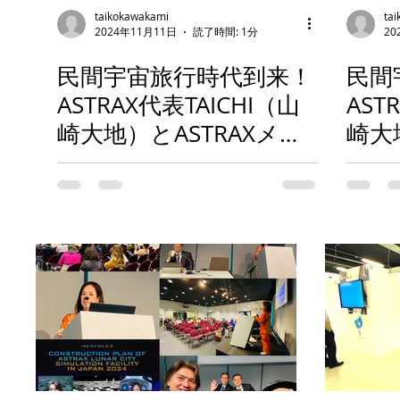
taikokawakami
ta
2024年11月11日
読了時間: 1分
20
民間宇宙旅行時代到来！
民間
ASTRAX代表TAICHI（山
AST
崎大地）とASTRAXメン
崎大
バーがイタリア北部の
カス
カステッレット市在住
長を
のアートディレクター
演や
軍司氏宅訪問！ユニバー
につ
サルオーケストラ構想
について意見交換！