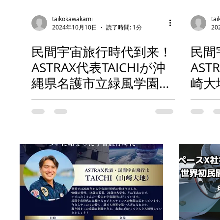
taikokawakami
ta
2024年10月10日
読了時間: 1分
20
民間宇宙旅行時代到来！
民間
ASTRAX代表TAICHIが沖
AST
縄県名護市立緑風学園で
崎大
「夢の宇宙旅行時代の到
立大
来！緑風学園から宇宙
宙旅
へ！」と題して講演！
が宇
「めざせ！宇宙開拓の第
って
一人者」のテーマで研究
講演
授業も！