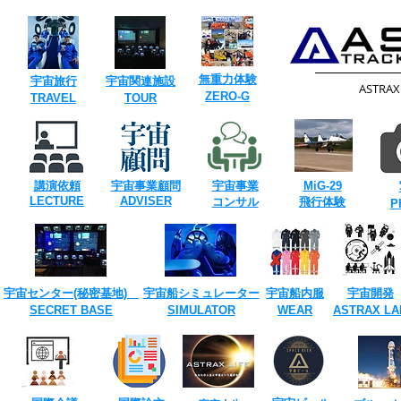
​無重力体験
​宇宙旅行
​宇宙関連施設
​ASTRA
​ZERO-G
​TRAVEL
TOUR​
講演依頼
宇宙事業
顧問
宇宙事業
​MiG-29
​LECTURE
ADVISER
​コンサル
飛行体験
​
宇宙センター(​秘密基地)
宇宙船シミュレーター
宇宙船内服
宇宙開発
SECRET ​BASE
​SIMULATOR
​WEAR
ASTRAX ​LA