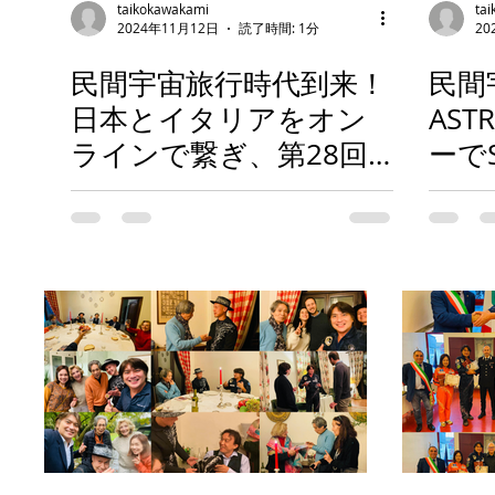
taikokawakami
ta
2024年11月12日
読了時間: 1分
20
民間宇宙旅行時代到来！
民間
日本とイタリアをオン
AS
ラインで繋ぎ、第28回
ーで
ASTRAX月面シティ市民
トの
会議を開催！
ア各
パフ
施！