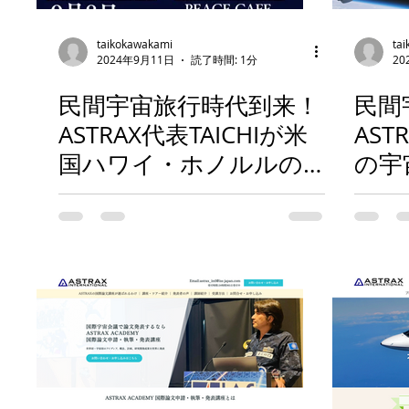
taikokawakami
ta
2024年9月11日
読了時間: 1分
20
民間宇宙旅行時代到来！
民間
ASTRAX代表TAICHIが米
AS
国ハワイ・ホノルルの
の宇
ピースカフェで民間宇宙
ンに
飛行士TAICHI宇宙講演会
ーン
in HAWAII「誰もが宇宙
解説
に行ける時代がやって
宙飛
きた！」と題して講演！
地）