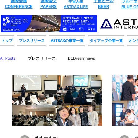
国際会議
国際論文
​宇宙ビール
ブルーオ
宇宙人生
CONFERENCE
​PAPERS
BEER
ASTRAX LIFE
​BLUE O
トップ
プレスリリース
ASTRAXの事業一覧
タイアップ企業一覧
オン
All Posts
プレスリリース
bt.Dreamnews
taikokawakami
ta