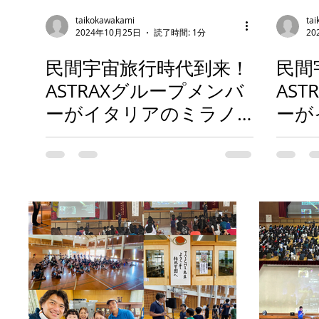
taikokawakami
ta
2024年10月25日
読了時間: 1分
20
民間宇宙旅行時代到来！
民間
ASTRAXグループメンバ
AS
ーがイタリアのミラノ
ーが
で開催された「国際宇宙
ラノ
会議（IAC 2024）」で
宇宙
「日本におけるASTRAX
服研
月面シティシミュレー
『AS
ション施設の構築
の概
2024」の論文発表
発表