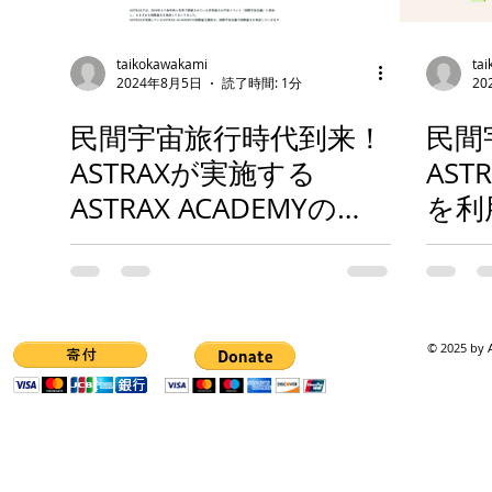
taikokawakami
ta
2024年8月5日
読了時間: 1分
20
民間宇宙旅行時代到来！
民間
ASTRAXが実施する
AS
ASTRAX ACADEMYの
を利
「国際論文申請・執筆・
こも
発表講座」のランディン
つい
グページが完成・公開開
ペー
始！
グラ
© 2025 by A