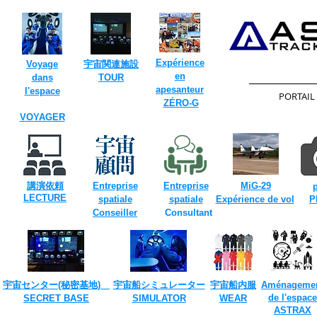
Expérience
Voyage
​宇宙関連施設
en
dans
TOUR​
apesanteur
l'espace
​PORTAIL
​
ZÉRO-G
VOYAGER
​
​
講演依頼
Entreprise
Entreprise
MiG-29
​LECTURE
​
spatiale
spatiale
Expérience de vol
P
Conseiller
Consultant
​
宇宙センター(​秘密基地)
宇宙船シミュレーター
宇宙船内服
Aménageme
de l'espace
SECRET ​BASE
​SIMULATOR
​WEAR
ASTRAX