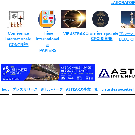
LABORATOI
​
Conférence
Thèse
VIE ASTRAX
Croisière spatiale
ブルーオ
​
CROISIÈRE
internationale
international
​BLUE O
​
CONGRÈS
e
​
PAPIERS
Haut
プレスリリース
新しいページ
ASTRAXの事業一覧
Liste des sociétés l