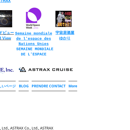
STRAX
ドビュー
宇宙居酒屋
Semaine mondiale
d View
ゆかり
de l'espace des
Nations Unies
​
SEMAINE MONDIALE
DE L'ESPACE
しいページ
BLOG
PRENDRE CONTACT
More
, Ltd., ASTRAX Co., Ltd., ASTRAX