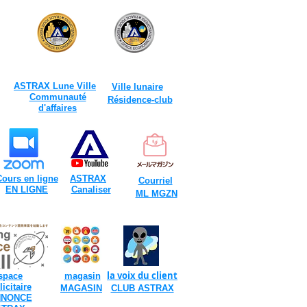
ASTRAX Lune Ville
​
Ville lunaire
​
Communauté
Résidence-club
d'affaires
ours en ligne
ASTRAX
​
Courriel
EN LIGNE
Canaliser
​
​
ML MGZN
​
​
la voix du client
space
magasin
icitaire
​
MAGASIN
CLUB ASTRAX
NNONCE