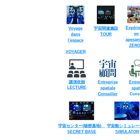
Expéri
Voyage
​宇宙関連施設
en
dans
TOUR​
apesan
l'espace
​
ZÉRO
VOYAGER
講演依頼
Entreprise
Entre
​LECTURE
spatiale
spat
Conseiller
Cons
​
宇宙センター(​秘密基地)
宇宙船シミュレー
SECRET ​BASE
​SIMULATOR