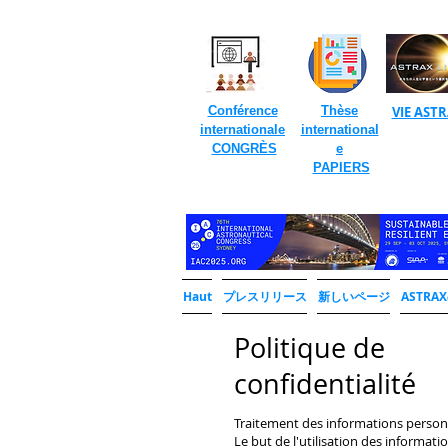
Conférence
Thèse
VIE AST
internationale
international
​
CONGRÈS
e
​
PAPIERS
Haut
プレスリリース
新しいページ
ASTR
​Politique de
confidentialité
Traitement des informations person
Le but de l'utilisation des informati