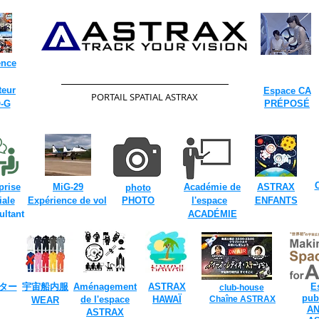
ence
​
teur
Espace CA
​PORTAIL SPATIAL ASTRAX
​
-G
PRÉPOSÉ
​
C
​
​
prise
MiG-29
Académie de
ASTRAX
photo
​
​
iale
Expérience de vol
PHOTO
l'espace
ENFANTS
ultant
ACADÉMIE
​
ター
宇宙船内服
Aménagement
​ASTRAX
E
club-house
​
publ
de l'espace
HAWAÏ
Chaîne ASTRAX
​WEAR
A
​
ASTRAX