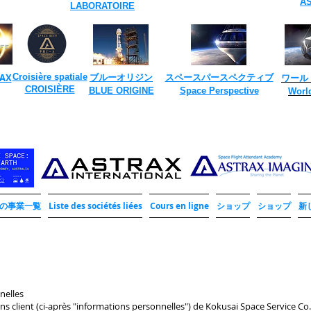
A
LABORATOIRE
​
RAX
Croisière spatiale
ブルーオリジン
スペースパースペクティブ
ワール
​
CROISIÈRE
​BLUE ORIGINE
​Space Perspective
Worl
AXの事業一覧
Liste des sociétés liées
Cours en ligne
ショップ
ショップ
新
nelles
ons client (ci-après "informations personnelles") de Kokusai Space Service Co.