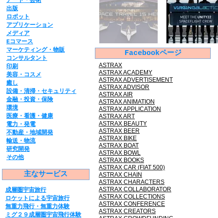
アート・芸術
出版
ロボット
​アプリケーション
メディア
​Eコマース
マーケティング・物販
Facebookページ
コンサルタント
ASTRAX
印刷
ASTRAX ACADEMY
美容・コスメ
ASTRAX ADVERTISEMENT
癒し
ASTRAX ADVISOR
設備・清掃
・セキュリティ
ASTRAX AIR
金融・投資・保険
ASTRAX ANIMATION
環境
ASTRAX APPLICATION
医療・看護・健康
ASTRAX ART
ASTRAX BEAUTY
電力・発電
​ASTRAX BEER
不動産・地域開発
ASTRAX BIKE
​輸送・物流
ASTRAX BOAT
研究開発
ASTRAX BOWL
​その他
ASTRAX BOOKS
ASTRAX CAR (FIAT 500)
主なサービス
ASTRAX CHAIN
​ASTRAX CHARACTERS
ASTRAX COLLABORATOR
​成層圏宇宙旅行
ASTRAX COLLECTIONS
ロケットによる宇宙旅行
ASTRAX CONFERENCE
無重力飛行​・無重力体験
​ASTRAX CREATORS
ミグ２９成層圏宇宙飛行体験