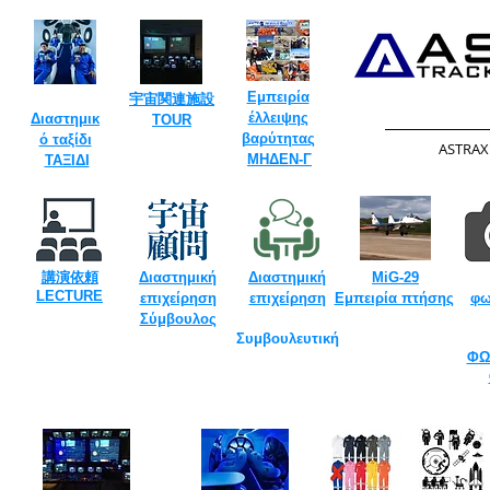
Εμπειρία
​宇宙関連施設
έλλειψης
Διαστημικ
TOUR​
βαρύτητας
ό ταξίδι
​ASTRA
​
​
ΜΗΔΕΝ-Γ
ΤΑΞΙΔΙ
​
講演依頼
Διαστημική
Διαστημική
MiG-29
​LECTURE
επιχείρηση
επιχείρηση
Εμπειρία πτήσης
φω
Σύμβουλος
Συμβουλευτική
ΦΩ