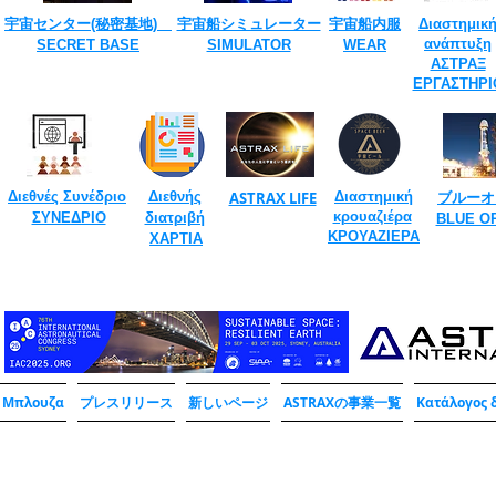
宇宙センター(​秘密基地)
宇宙船シミュレーター
宇宙船内服
Διαστημικ
ανάπτυξη
SECRET ​BASE
​SIMULATOR
​WEAR
ΑΣΤΡΑΞ
ΕΡΓΑΣΤΗΡΙ
​
Διεθνές Συνέδριο
Διεθνής
ASTRAX LIFE
Διαστημική
ブルーオ
​
κρουαζιέρα
ΣΥΝΕΔΡΙΟ
διατριβή
​BLUE O
​
​
ΚΡΟΥΑΖΙΕΡΑ
ΧΑΡΤΙΑ
Μπλουζα
プレスリリース
新しいページ
ASTRAXの事業一覧
Κατάλογος 