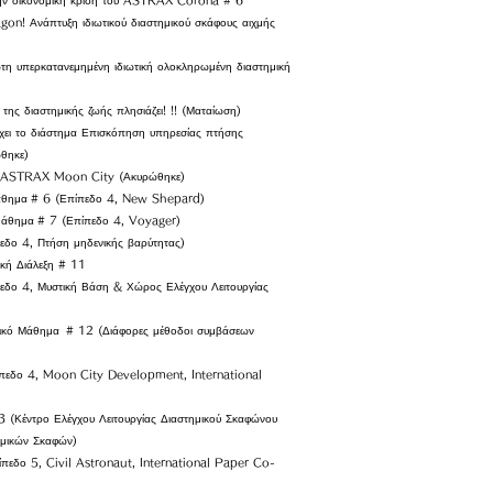
την οικονομική κρίση του ASTRAX Corona # 6
n! Ανάπτυξη ιδιωτικού διαστημικού σκάφους αιχμής
τη υπερκατανεμημένη ιδιωτική ολοκληρωμένη διαστημική
ς διαστημικής ζωής πλησιάζει! !! (Ματαίωση)
έγχει το διάστημα Επισκόπηση υπηρεσίας πτήσης
θηκε)
ης ASTRAX Moon City (Ακυρώθηκε)
άθημα
# 6 (Επίπεδο 4, New Shepard)
μάθημα
# 7 (Επίπεδο 4, Voyager)
εδο 4, Πτήση μηδενικής βαρύτητας)
 Διάλεξη # 11
εδο 4, Μυστική Βάση & Χώρος Ελέγχου Λειτουργίας
κό Μάθημα
# 12 (Διάφορες μέθοδοι συμβάσεων
εδο 4, Moon City Development, International
έντρο Ελέγχου Λειτουργίας Διαστημικού Σκαφώνου
ημικών Σκαφών)
εδο 5, Civil Astronaut, International Paper Co-