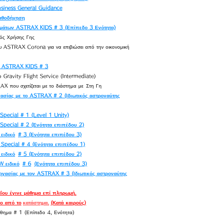
iness General Guidance
θοδήγηση
ημάτων ASTRAX KIDS # 3 (Επίπεδο 3 Ενότητα)
ός Χρήσης Γης
ου ASTRAX Corona για να επιβιώσει από την οικονομική
ν ASTRAX KIDS # 3
Gravity Flight Service (Intermediate)
 που σχετίζεται με το διάστημα με
Στη Γη
ασίας με το ASTRAX # 2 (Ιδιωτικός αστροναύτης
pecial # 1 (Level 1 Unity)
pecial # 2 (Ενότητα επιπέδου 2)
ειδικό
# 3 (Ενότητα επιπέδου 3)
Special # 4 (Ενότητα επιπέδου 1)
ειδικό
# 5 (Ενότητα επιπέδου 2)
W ειδικό
# 6
(Ενότητα επιπέδου 3)
ργασίας με τον ASTRAX # 3 (Ιδιωτικός αστροναύτης
αΐου έγινε μάθημα επί πληρωμή.
εο από το
κατάστημα.
(Κατά καιρούς)
άθημα # 1 (Επίπεδο 4, Ενότητα)