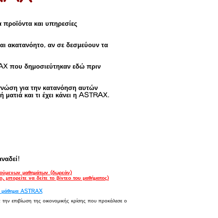
α προϊόντα και υπηρεσίες
και ακατανόητο, αν σε δεσμεύουν τα
TRAX που δημοσιεύτηκαν εδώ πριν
γνώση για την κατανόηση αυτών
ή ματιά και τι έχει κάνει η ASTRAX.
αναδεί!
ούμενων μαθημάτων (δωρεάν)
, μπορείτε να δείτε το βίντεο του μαθήματος)
κό μάθημα ASTRAX
 την επιβίωση της οικονομικής κρίσης που προκάλεσε ο