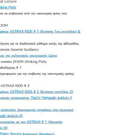
at Lecture
king Petit
ια να επιβιώσετε από την οικονομική κρίση που
 ZOOM
ημάτων ASTRAX KIDS # 1 (Ενότητα 1ου επιπέδου) &
ήγηση για το διαδικτυακό μάθημα αυτής της εβδομάδας
iness General Guidance
ς της σεληνιακής οικονομικής ζώνης
ς επετείου ZOOM Drinking Party
οδήγηση # 1
ηροφοριών για την επιβίωση της οικονομικής κρίσης
ν ASTRAX KIDS # 2
ημάτων ASTRAX KIDS # 2 (Ενότητα επιπέδου 2)
ιωτικός αστροναύτης Taichi Yamazaki Διάλεξη I)
 ανάπτυξης διαστημικών οχημάτων στο εξωτερικό
aki Διάλεξη II)
νεργασίας με τον ASTRAX # 1 (Ιδιωτικός
 III)
light Service Εισαγωγή (Αρχάριος)