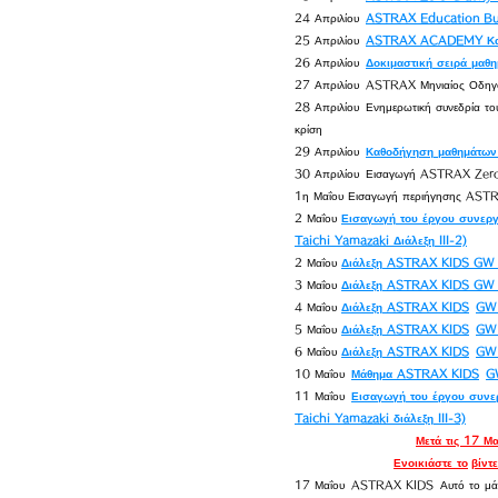
24 Απριλίου
ASTRAX Education Bus
25 Απριλίου
ASTRAX ACADEMY Κα
26 Απριλίου
Δοκιμαστική σειρά μαθ
27 Απριλίου
ASTRAX Μηνιαίος Οδηγ
28 Απριλίου
Ενημερωτική συνεδρία τ
κρίση
29 Απριλίου
Καθοδήγηση μαθημάτω
30 Απριλίου
Εισαγωγή ASTRAX Zero 
1η Μαΐου Εισαγωγή περιήγησης ASTRAX
2 Μαΐου
Εισαγωγή του έργου συνεργ
Taichi Yamazaki Διάλεξη III-2)
2 Μαΐου
Διάλεξη ASTRAX KIDS GW S
3 Μαΐου
Διάλεξη ASTRAX KIDS GW S
4 Μαΐου
Διάλεξη ASTRAX KIDS
GW 
5 Μαΐου
Διάλεξη ASTRAX KIDS
GW 
6 Μαΐου
Διάλεξη ASTRAX KIDS
GW 
10 Μαΐου
Μάθημα ASTRAX KIDS
G
11 Μαΐου
Εισαγωγή του έργου συνε
Taichi Yamazaki διάλεξη III-3)
Μετά τις 17 Μ
Ενοικιάστε το
βίντ
17 Μαΐου
ASTRAX KIDS
Αυτό το μ