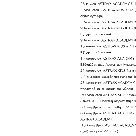
26 Ιουλίου, ASTRAX ACADEMY # 1
2 Αυγούστου
ASTRAX KIDS
# 12 (
διεθνή έγγραφο)
2 Αυγούστου
ASTRAX ACADEMY # 
9 Αυγούστου
ASTRAX KIDS # 13 (Επ
Εξήγηση από κοινού)
9 Αυγούστου
ASTRAX ACADEMY # 1
16 Αυγούστου
ASTRAX KIDS # 14 (Ε
Εξήγηση από κοινού)
16 Αυγούστου
ASTRAX ACADEMY # 17
Εβδομάδας Διαστήματος των Ηνωμένω
23 Αυγούστου, ASTRAX KIDS Summer
# 1 (Πρακτική δωρεάν παρουσίασης έρ
23 Αυγούστου, ASTRAX ACADEMY # 1
προσφορά και τη ζήτηση του χώρου)
​
30 Αυγούστου ASTRAX KIDS Καλοκαι
Διάλεξη # 2
(Πρακτική δωρεάν παρουσ
6 Σεπτεμβρίου
Βασικό μάθημα ASTRAX
6 Σεπτεμβρίου
ASTRAX ACADEMY # 2
ASTRAX ACADEMY)
​
13 Σεπτεμβρίου ASTRAX ACADEMY #
σχετίζονται με το διάστημα)