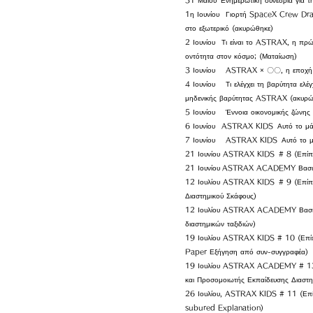
31 Μαΐου
Ενημερωτική συνεδρία για 
1η Ιουνίου
Γιορτή SpaceX Crew Drago
στο εξωτερικό (ακυρώθηκε)
2 Ιουνίου
Τι είναι το ASTRAX, η πρώ
οντότητα στον κόσμο; (Ματαίωση)
3 Ιουνίου
ASTRAX × 〇〇, η εποχή τη
4 Ιουνίου
Τι ελέγχει τη βαρύτητα ελ
μηδενικής βαρύτητας ASTRAX (ακυρώ
5 Ιουνίου
Έννοια οικονομικής ζών
6 Ιουνίου
ASTRAX KIDS
Αυτό το μ
7 Ιουνίου
ASTRAX KIDS
Αυτό το 
21 Ιουνίου ASTRAX KIDS
# 8 (Επίπ
21 Ιουνίου
ASTRAX ACADEMY Βασική
12 Ιουλίου ASTRAX KIDS
# 9 (Επίπ
Διαστημικού Σκάφους)
12 Ιουλίου ASTRAX ACADEMY Βασι
διαστημικών ταξιδιών)
19 Ιουλίου ASTRAX KIDS # 10 (Επίπ
Paper Εξήγηση από συν-συγγραφέα)
19 Ιουλίου ASTRAX ACADEMY # 13 (Κ
και Προσομοιωτής Εκπαίδευσης Διαστ
26 Ιουλίου, ASTRAX KIDS # 11 (Επίπ
subured Explanation)