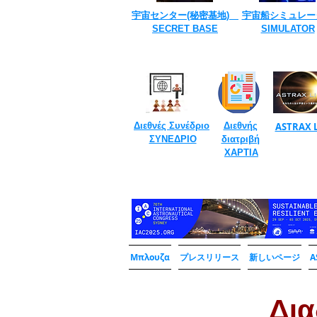
宇宙センター(​秘密基地)
宇宙船シミュレー
SECRET ​BASE
​SIMULATOR
Διεθνές Συνέδριο
Διεθνής
ASTRAX L
​
ΣΥΝΕΔΡΙΟ
διατριβή
​
ΧΑΡΤΙΑ
Μπλουζα
プレスリリース
新しいページ
A
​Δι