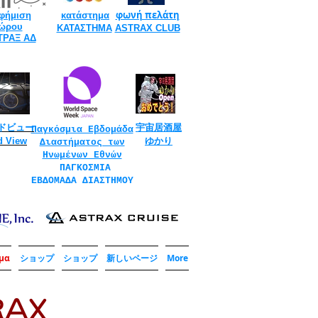
​
​
φωνή πελάτη
φήμιση
κατάστημα
ώρου
​
ΚΑΤΑΣΤΗΜΑ
ASTRAX CLUB
ΤΡΑΞ ΑΔ
ドビュー
宇宙居酒屋
Παγκόσμια Εβδομάδα
d View
ゆかり
Διαστήματος των
Ηνωμένων Εθνών
​
ΠΑΓΚΟΣΜΙΑ
ΕΒΔΟΜΑΔΑ ΔΙΑΣΤΗΜΟΥ
μα
ショップ
ショップ
新しいページ
More
RAX