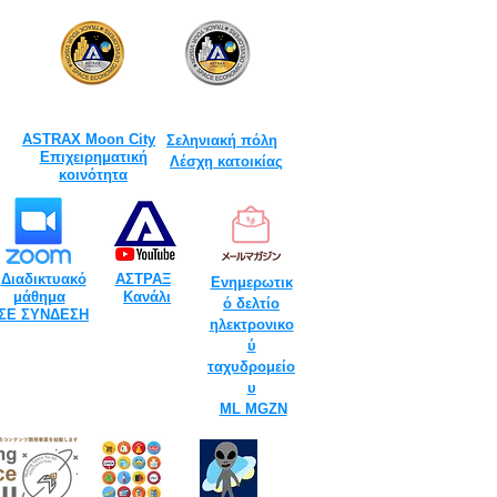
ASTRAX Moon City
​
Σεληνιακή πόλη
​
Επιχειρηματική
Λέσχη κατοικίας
κοινότητα
Διαδικτυακό
ΑΣΤΡΑΞ
​
​
Ενημερωτικ
μάθημα
Κανάλι
ό δελτίο
ΣΕ ΣΥΝΔΕΣΗ
ηλεκτρονικο
ύ
ταχυδρομείο
υ
​
ML MGZN