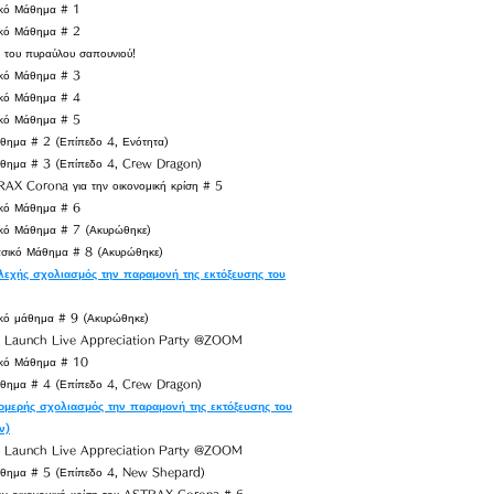
ό Μάθημα # 1
ό Μάθημα # 2
η του πυραύλου σαπουνιού!
ό Μάθημα # 3
ό Μάθημα # 4
ό Μάθημα # 5
άθημα # 2 (Επίπεδο 4, Ενότητα)
άθημα # 3 (Επίπεδο 4, Crew Dragon)
RAX Corona για την οικονομική κρίση # 5
ό Μάθημα # 6
 Μάθημα # 7 (Ακυρώθηκε)
κό Μάθημα # 8 (Ακυρώθηκε)
λεχής σχολιασμός την παραμονή της εκτόξευσης του
 μάθημα # 9 (Ακυρώθηκε)
 Launch Live Appreciation Party @ZOOM
ό Μάθημα # 10
άθημα # 4 (Επίπεδο 4, Crew Dragon)
ομερής σχολιασμός την παραμονή της εκτόξευσης του
ν)
 Launch Live Appreciation Party @ZOOM
άθημα # 5 (Επίπεδο 4, New Shepard)