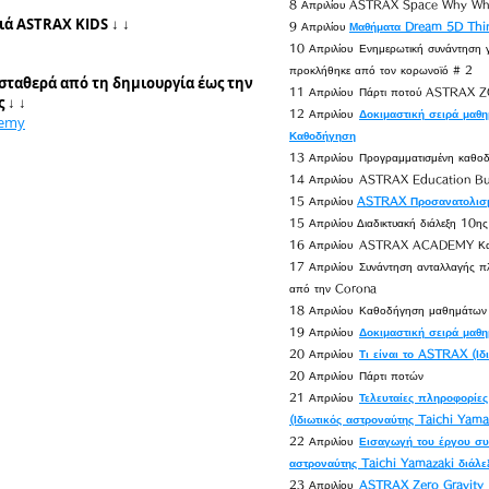
8 Απριλίου ASTRAX Space Why Wh
ιά ASTRAX KIDS
↓ ↓
9 Απριλίου
Μαθήματα Dream 5D Thin
10 Απριλίου
Ενημερωτική συνάντηση γ
προκλήθηκε από τον κορωνοϊό # 2
ταθερά από τη δημιουργία έως την
11 Απριλίου
Πάρτι ποτού ASTRAX
ς
↓ ↓
12 Απριλίου
Δοκιμαστική σειρά μαθ
demy
Καθοδήγηση
13 Απριλίου
Προγραμματισμένη καθοδ
14 Απριλίου
ASTRAX Education Bus
15 Απριλίου
ASTRAX Προσανατολισμό
15 Απριλίου Διαδικτυακή διάλεξη 10η
16 Απριλίου
ASTRAX ACADEMY Καθ
17 Απριλίου
Συνάντηση ανταλλαγής πλ
από την Corona
18 Απριλίου
Καθοδήγηση μαθημάτω
19 Απριλίου
Δοκιμαστική σειρά μαθ
20 Απριλίου
Τι είναι το ASTRAX (Ιδ
20 Απριλίου
Πάρτι ποτών
21 Απριλίου
Τελευταίες πληροφορίες
(Ιδιωτικός αστροναύτης Taichi Yamaz
22 Απριλίου
Εισαγωγή του έργου συ
αστροναύτης Taichi Yamazaki διάλεξη
23 Απριλίου
ASTRAX Zero Gravity F