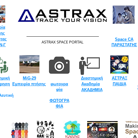
ρία
ψης
​
τας
Space CA
​ASTRAX SPACE PORTAL
​
Ν-Γ
ΠΑΡΑΣΤΑΤΗΣ
​
ημική
MiG-29
Διαστημική
ΑΣΤΡΑΞ
​
ίρηση
Εμπειρία πτήσης
φωτογρα
Ακαδημία
ΠΑΙΔΙΑ
​
φία
ΑΚΑΔΗΜΙΑ
​
λευτική
ΦΩΤΟΓΡΑ
ΦΙΑ