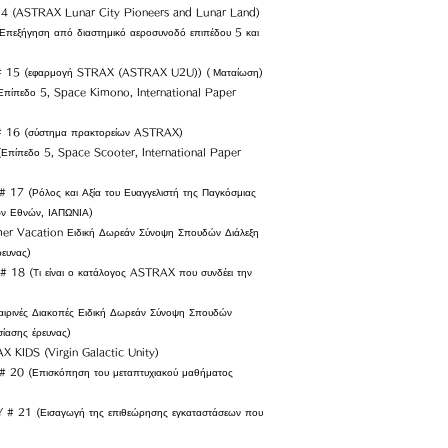
4 (ASTRAX Lunar City Pioneers and Lunar Land)
Επεξήγηση από διαστημικό αεροσυνοδό επιπέδου 5 και
​
15 (εφαρμογή STRAX (ASTRAX U2U)) (
Ματαίωση)
ίπεδο 5, Space Kimono, International Paper
6 (σύστημα πρακτορείων ASTRAX)
πίπεδο 5, Space Scooter, International Paper
 (Ρόλος και Αξία του Ευαγγελιστή της Παγκόσμιας
ν Εθνών, ΙΑΠΩΝΙΑ)
 Vacation Ειδική Δωρεάν Σύνοψη Σπουδών Διάλεξη
ευνας)
8 (Τι είναι ο κατάλογος ASTRAX που συνδέει την
ρινές Διακοπές Ειδική Δωρεάν Σύνοψη Σπουδών
ίασης έρευνας)
 KIDS (Virgin Galactic Unity)
0 (Επισκόπηση του μεταπτυχιακού μαθήματος
 21 (Εισαγωγή της επιθεώρησης εγκαταστάσεων που