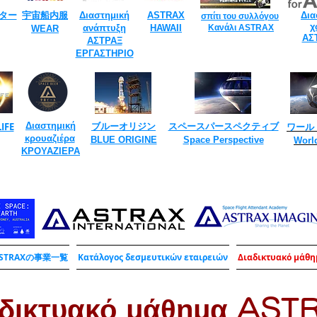
ター
宇宙船内服
Διαστημική
​ASTRAX
Δια
σπίτι του συλλόγου
​
χ
ανάπτυξη
HAWAII
Κανάλι ASTRAX
​WEAR
ΑΣ
​
ΑΣΤΡΑΞ
ΕΡΓΑΣΤΗΡΙΟ
​
IFE
Διαστημική
ブルーオリジン
スペースパースペクティブ
ワール
κρουαζιέρα
​BLUE ORIGINE
​Space Perspective
Worl
​
ΚΡΟΥΑΖΙΕΡΑ
STRAXの事業一覧
Κατάλογος δεσμευτικών εταιρειών
Διαδικτυακό μάθη
αδικτυακό μάθημα AST