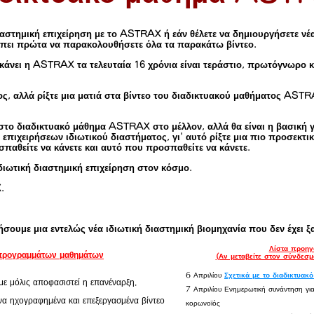
 διαστημική επιχείρηση με το ASTRAX ή εάν θέλετε να δημιουργήσετε νέ
πει πρώτα να παρακολουθήσετε όλα τα παρακάτω βίντεο.
ι κάνει η ASTRAX τα τελευταία 16 χρόνια είναι τεράστιο, πρωτόγνωρο 
ος, αλλά ρίξτε μια ματιά στα βίντεο του διαδικτυακού μαθήματος AS
στο διαδικτυακό μάθημα ASTRAX στο μέλλον, αλλά θα είναι η βασική 
επιχειρήσεων ιδιωτικού διαστήματος, γι' αυτό ρίξτε μια πιο προσεκτικ
σπαθείτε να κάνετε και αυτό που προσπαθείτε να κάνετε.
ιδιωτική διαστημική επιχείρηση στον κόσμο.
.
σουμε μια εντελώς νέα ιδιωτική διαστημική βιομηχανία που δεν έχει ξ
Λίστα προηγ
προγραμμάτων μαθημάτων
(Αν μεταβείτε στον σύνδεσμο
6 Απριλίου
Σχετικά με το διαδικτυα
ε μόλις αποφασιστεί η επανέναρξη.
7 Απριλίου Ενημερωτική συνάντηση για
α ηχογραφημένα και επεξεργασμένα βίντεο
κορωνοϊός