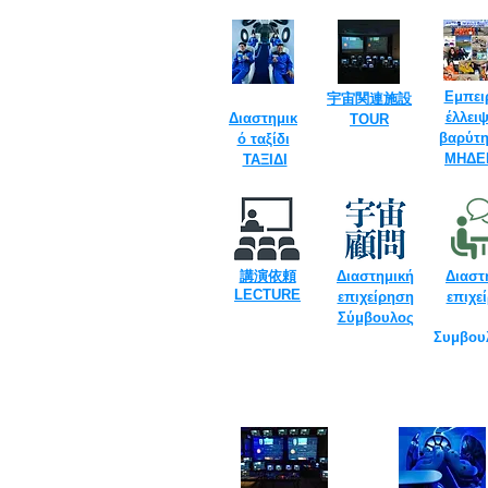
Εμπει
​宇宙関連施設
έλλει
Διαστημικ
TOUR​
βαρύτη
ό ταξίδι
​
​
ΜΗΔΕ
ΤΑΞΙΔΙ
講演依頼
Διαστημική
Διαστ
​LECTURE
επιχείρηση
επιχε
Σύμβουλος
Συμβου