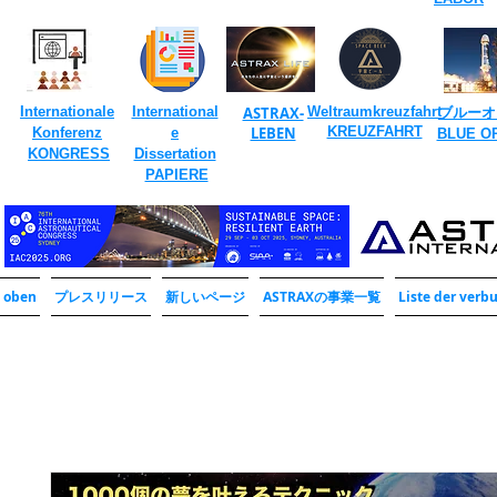
​
Internationale
International
ASTRAX-
Weltraumkreuzfahrt
ブルーオ
​
LEBEN
KREUZFAHRT
Konferenz
e
​BLUE O
​
KONGRESS
Dissertation
​
PAPIERE
oben
プレスリリース
新しいページ
ASTRAXの事業一覧
Liste der ver