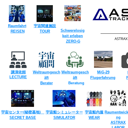
Raumfahrt
​宇宙関連施設
Schwerelosig
​
REISEN
TOUR​
keit erleben
​ASTRA
​
ZERO-G
​
​
講演依頼
Weltraumgesch
Weltraumgesch
MiG-29
​LECTURE
​
äft
äft
Flugerfahrung
Berater
Beratung
​
宇宙センター(​秘密基地)
宇宙船シミュレーター
宇宙船内服
Raumentwick
ng
SECRET ​BASE
​SIMULATOR
​WEAR
ASTRAX
LABOR