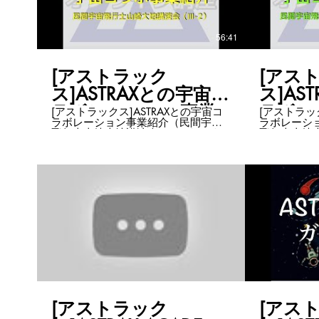
ASTRAXをもっと知りたい方はこち
回忘れてください。 AST
ら・・・ https://www.astrax.space/
ャンネルは
https://www
56:41
list... ASTRAXをもっと知りたい方は
こちら・・
https://www
[アストラック
[アス
ス]ASTRAXとの宇宙コ
ス]AS
ラボレーション事業
ラボレ
[アストラックス]ASTRAXとの宇宙コ
[アストラッ
ラボレーション事業紹介（民間宇宙
ラボレーシ
紹介（民間宇宙飛行士
紹介（
飛行士山崎大地講演会Ⅲ-2） ASTRAX
飛行士山崎大地講演
山崎大地講演会Ⅲ-2）
山崎大
の基礎知識第3弾！のその２！！（コ
の基礎知識
ラボが多すぎてその３までありま
ラボが多す
す） ASTRAXの特長として、○○×宇宙
す） ASTRAXの特長として、○○×宇宙
というのがあります。 宇宙に人が行
というのが
き始めたら、地球上にあるものは全
き始めたら
て必要になる。 そう思っているか
て必要にな
ら。 そのためには、宇宙のプロ
ら。 その
ASTRAXと○○のプロとコラボが欠かせ
ASTRAX
ません。 今までに立ち上がってきた
ません。 
コラボ事業をご紹介します。 今後あ
コラボ事業
なたの事業とコラボする際の参考に
なたの事業
なることでしょう。 ASTRAX Zoomチ
なることでしょう。 AST
ャンネルはこちら
ャンネルは
https://www.youtube.com/playlist?
https://www
list... ASTRAXをもっと知りたい方は
list... ASTRAXをもっと知りたい方は
こちら・・・
こちら・・
[アストラック
[アス
https://www.astrax.space/
https://www