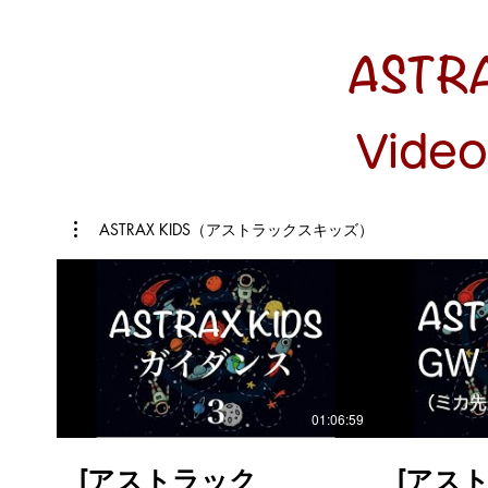
🚀🚀2020
のライブ解
トを開催し
ASTRA
を分かち合
Peatixから→
https://iss
ASTRAX
https://www
ASTRAX 
Video
https://astra
iss.wixsite.com/as
ルはこちら
https://www
*********
ASTRAX KIDS（アストラックスキッズ）
【緊急開催
っかり学ん
う！ アメリカの⺠間企業SpaceX（ス
ペースX）
ンが今月 27
朝）に人を
す！！ アメリカにとっては、2011
年にスペー
来、約 9 
す。 そして、国家事業ではなく⺠間
企業が⾏う
になります。 これって本当に、
01:06:59
トに、ほん
となんです
宙空間に行
[アストラック
[アス
ロングがア