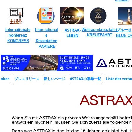
​
Internationale
International
ASTRAX-
Weltraumkreuzfahrt
ブルーオ
​
LEBEN
KREUZFAHRT
Konferenz
e
​BLUE O
​
KONGRESS
Dissertation
​
PAPIERE
oben
プレスリリース
新しいページ
ASTRAXの事業一覧
Liste der ver
​ASTRAX
Wenn Sie mit ASTRAX ein privates Weltraumgeschäft betre
entwickeln möchten, müssen Sie sich zuerst alle folgende
Denn was ASTRAX in den letzten 16 Jahren geleistet hat, i