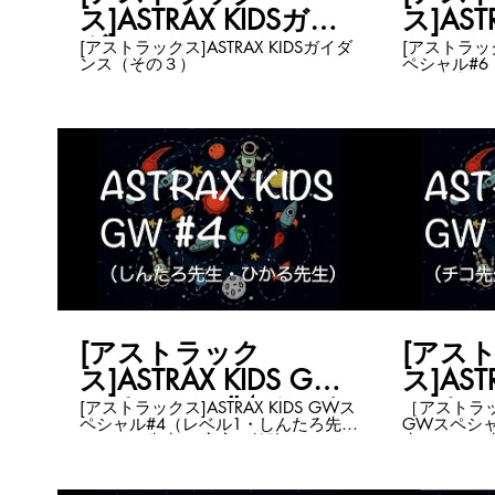
降り立った
ス]ASTRAX KIDSガイ
ス]AST
民間人初宇
それくらい
ダンス（その３）
スペシ
[アストラックス]ASTRAX KIDSガイダ
[アストラックス
す！！ 誰もが宇宙に⾏ける、宇宙を
ンス（その３）
ペシャル#6
ル3・
使える、宇
ーリ先生） 宇宙の勉強してみません
です。 ASTRAX も、今年こそ⾶ぶ今
リ先生
か？ 子ど
年こそ⾶ぶ
楽しめるは
かもしれません。 や
ナイト提供
ASTRAX
が英語なの
クルードラ
で解説します
日早朝です
ツールも！ 世界基準の宇宙の勉強を
ラゴンを知
ほぼリアル
した。 AS
を学びたい
の山崎大地
大人の皆さま
く、わかりや
つけるので
でしっかり
できる力を
朝は一緒に
う！ ゴールデンウィークスペシャル
#6はレベル
り紙で宇宙
りたいことを歌おう
わい楽しく
[アストラック
[アス
ASTRAX 
ス]ASTRAX KIDS GW
ス]AST
ェック！ https
kids.com/ ASTRAX KIDS動画はこちら
スペシャル#4（レベ
スペシ
[アストラックス]ASTRAX KIDS GWス
［アストラック
にまとまっ
ペシャル#4（レベル1・しんたろ先生
GWスペシャ
https://www
ル1・しんたろ先生＆
ル3・
＆ひかる先生） 宇宙の勉強してみま
生＆ユーリ先生） ASTRA
ASTRAX
ひかる先生）
リ先生
せんか？ 子ども向けですが大人も一
はホームペ
https://astr
緒に楽しめるはず！ 教材はヴァージ
https://www
ンユナイト提供のものを使います。
ASTRAX 