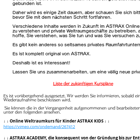
gebunden ist.
Daher wird es einige Zeit dauern, aber schauen Sie sich bi
bevor Sie mit dem nächsten Schritt fortfahren.
Verschiedene Inhalte werden in Zukunft im ASTRAX Online-
zu verstehen und private Weltraumgeschäfte zu betreiben, 
hoffe, Sie verstehen, was Sie tun und was Sie versuchen zu
Es gibt kein anderes so seltsames privates Raumfahrtunter
Es ist komplett original von ASTRAX.
Deshalb ist es interessant!
Lassen Sie uns zusammenarbeiten, um eine völlig neue priv
Liste der zukünftigen Kurspläne
Es ist vorübergehend ausgesetzt. Wir werden Sie informieren, sobald ei
Wiederaufnahme beschlossen wird.
​
Sie können die in der
Vergangenheit aufgenommenen und bearbeiteten
unter
den folgenden ansehen.
↓ ↓
Online Weltraumkurs für Kinder ASTRAX KIDS
↓ ↓
https://vimeo.com/ondemand/267412
↓ ↓
ASTRAX ACADEMY, die konsequent von der Gründung bis zur En