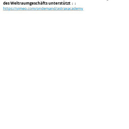
des Weltraumgeschäfts unterstützt
↓ ↓
https://vimeo.com/ondemand/astraxacademy