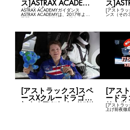
ス]ASTRAX ACADEMY
ス]AST
ガイダンス
ダンス
ASTRAX ACADEMYガイダンス
[アストラック
ASTRAX ACADEMYは、2017年より
ンス（その
民間によるお客様第一の視点での、
宇宙サービスを行う事業者の教育と
事業創出をサポートしてきました。
３年間で多くのサービス・事業が生
み出されました。 ASTRAX ACADEMY
は、宇宙に関する最新の生きた情報
を得られるだけでなく、 それらを活
用して本当に必要なサービスを実際
に創り出すことを目的としていま
す。 ASTRAX ACADEMY詳細はこちら
https://astrax-by-
iss.wixsite.com/astrax-academy
ASTRAXをもっと知りたい方はこち
02:56
ら・・・ https://www.astrax.space/
[アストラックス]スペ
[アス
ースXクルードラゴン
ードラ
初有人飛行打上げ解説
前夜徹
[アストラッ
上げ前夜徹底解説
用PV
_2020
間の2020/
のクルードラ
代表・民間
よりも分か