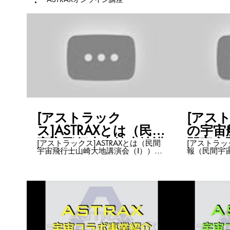
[アストラック
[アス
ス]ASTRAXとは（民間
の宇宙
宇宙飛行士山崎大地講
間宇宙
[アストラックス]ASTRAXとは（民間
[アストラッ
宇宙飛行士山崎大地講演会（Ⅰ））
報（民間宇
演会（Ⅰ））
講演会
ASTRAXの基礎知識第1弾！ 読んで字
（Ⅱ） ASTRAXの基礎知識第2弾！ 日
のごとく、「ASTRAXとは」。 山崎大
本ではあま
地が何者なのか、ASTRAXは創業から
の宇宙船開
15年、どんな事業を展開しているの
は30年、
かをお話しします。 まさかこれを全
崎大地は言
部1人で？！と思うほど壮大で、クリ
ホテルも月
エイティブで、ワクワクします。
も、全て海
ASTRAX Zoomチャンネルはこちら
でいます。
https://www.youtube.com/playlist?
お伝えしま
list=PLNasfsKKqLkvN7rVtiJxsniqSS_kiNd5J
ら鱗～！ 