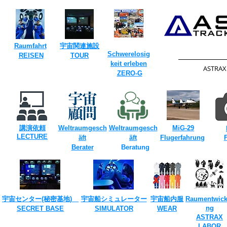
Raumfahrt
​宇宙関連施設
Schwerelosig
​
REISEN
TOUR​
keit erleben
​ASTRA
​
ZERO-G
​
​
講演依頼
Weltraumgesch
Weltraumgesch
MiG-29
​LECTURE
​
äft
äft
Flugerfahrung
Berater
Beratung
​
宇宙センター(​秘密基地)
宇宙船シミュレーター
宇宙船内服
Raumentwick
ng
SECRET ​BASE
​SIMULATOR
​WEAR
ASTRAX
LABOR