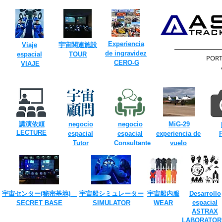
Experiencia
Viaje
​宇宙関連施設
de ingravidez
espacial
TOUR​
​POR
​
​
CERO-G
VIAJE
​
​
講演依頼
negocio
negocio
MiG-29
​LECTURE
​
espacial
espacial
experiencia de
Tutor
Consultante
vuelo
​
宇宙センター(​秘密基地)
宇宙船シミュレーター
宇宙船内服
Desarrollo
espacial
SECRET ​BASE
​SIMULATOR
​WEAR
ASTRAX
LABORATOR