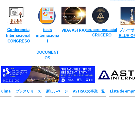
​
Conferencia
tesis
VIDA ASTRAX
crucero espacial
ブルーオ
​
CRUCERO
Internacional
internaciona
​BLUE O
​
CONGRESO
l
DOCUMENT
OS
Cima
プレスリリース
新しいページ
ASTRAXの事業一覧
Lista de empr