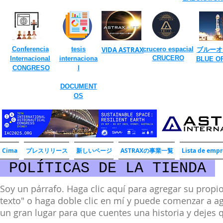
​
Conferencia
tesis
VIDA ASTRAX
crucero espacial
ブルーオ
​
CRUCERO
Internacional
internaciona
​BLUE O
​
CONGRESO
l
DOCUMENT
OS
Cima
プレスリリース
新しいページ
ASTRAXの事業一覧
Lista de empr
POLÍTICAS DE LA TIENDA
Soy un párrafo. Haga clic aquí para agregar su propio
texto" o haga doble clic en mí y puede comenzar a a
un gran lugar para que cuentes una historia y dejes 