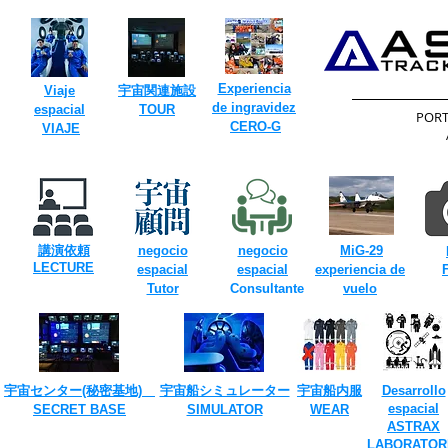
Experiencia
Viaje
​宇宙関連施設
de ingravidez
espacial
TOUR​
​POR
​
​
CERO-G
VIAJE
​
​
講演依頼
negocio
negocio
MiG-29
​LECTURE
​
espacial
espacial
experiencia de
Tutor
Consultante
vuelo
​
宇宙センター(​秘密基地)
宇宙船シミュレーター
宇宙船内服
Desarrollo
espacial
SECRET ​BASE
​SIMULATOR
​WEAR
ASTRAX
LABORATOR