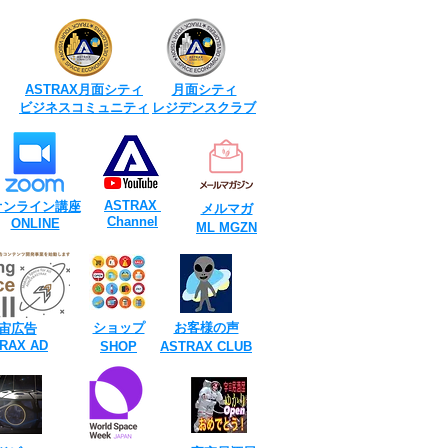
ASTRAX月面シティ​
月面シティ​
ビジネスコミュニティ
レジデンスクラブ
​ASTRAX
​オンライン講座
メルマガ
Channel
​ONLINE
​ML MGZN
​お客様の声
​ショップ
宙広告
TRAX AD
SHOP
​ASTRAX CLUB