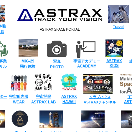
体験
​Travel
​ASTRAX SPACE PORTAL
-G
ASTRAX
事業
​MiG-29
​宇宙アカデミー
​写真
KIDS
​ACADEMY
ンサル
飛行体験
​PHOTO
ター
宇宙船内服
宇宙開発
​ASTRAX
宇
​クラブハウス
HAWAII
​AS
​WEAR
ASTRAX ​LAB
​ASTRAXチャンネル