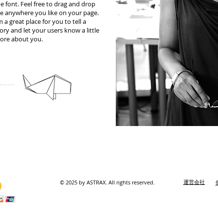
e font. Feel free to drag and drop
e anywhere you like on your page.
m a great place for you to tell a
ory and let your users know a little
ore about you.
© 2025 by ASTRAX. All rights reserved.
運営会社