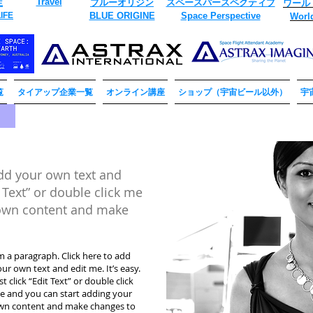
​Travel
ブルーオリジン
スペースパースペクティブ
生
ワール
IFE
​BLUE ORIGINE
​Space Perspective
Worl
覧
タイアップ企業一覧
オンライン講座
ショップ（宇宙ビール以外）
宇
?
add your own text and
it Text” or double click me
 own content and make
m a paragraph. Click here to add
ur own text and edit me. It’s easy.
st click “Edit Text” or double click
e and you can start adding your
wn content and make changes to