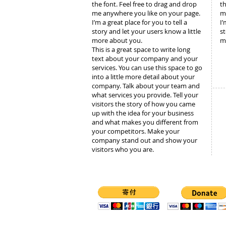
the font. Feel free to drag and drop
th
me anywhere you like on your page.
m
I’m a great place for you to tell a
I’
story and let your users know a little
st
more about you.
m
This is a great space to write long
text about your company and your
services. You can use this space to go
into a little more detail about your
company. Talk about your team and
what services you provide. Tell your
visitors the story of how you came
up with the idea for your business
and what makes you different from
your competitors. Make your
company stand out and show your
visitors who you are.