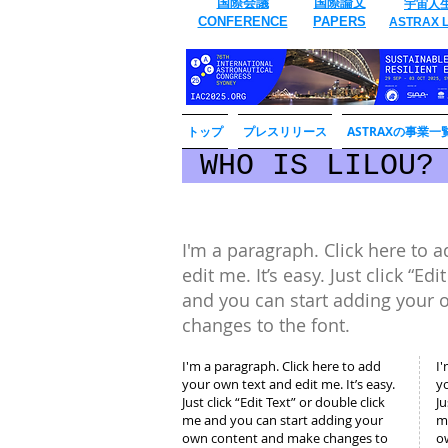
国際会議
国際論文
宇宙人
CONFERENCE
​PAPERS
ASTRAX L
トップ
プレスリリース
ASTRAXの事業一
WHO IS LILOU
I'm a paragraph. Click here to 
edit me. It’s easy. Just click “Ed
and you can start adding your
changes to the font.
I'm a paragraph. Click here to add
I'
your own text and edit me. It’s easy.
yo
Just click “Edit Text” or double click
Ju
me and you can start adding your
m
own content and make changes to
o