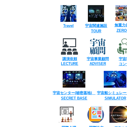
​無重力
​Travel
​宇宙関連施設
​ZERO
TOUR​
講演依頼
宇宙事業
顧問
宇宙
​LECTURE
ADVISER
​コ
宇宙センター(​秘密基地)
宇宙船シミュレー
SECRET ​BASE
​SIMULATOR