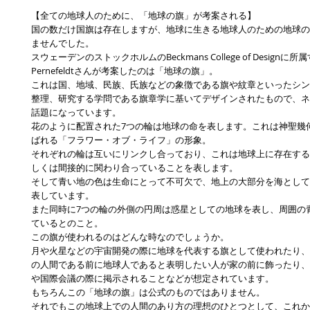
【全ての地球人のために、「地球の旗」が考案される】
国の数だけ国旗は存在しますが、地球に生きる地球人のための地球の
ませんでした。
スウェーデンのストックホルムのBeckmans College of Designに所属
Pernefeldtさんが考案したのは「地球の旗」。
これは国、地域、民族、氏族などの象徴である旗や紋章といったシン
整理、研究する学問である旗章学に基いてデザインされたもので、ネ
話題になっています。
花のように配置された7つの輪は地球の命を表します。これは神聖幾
ばれる「フラワー・オブ・ライフ」の形象。
それぞれの輪は互いにリンクし合っており、これは地球上に存在する
しくは間接的に関わり合っていることを表します。
そして青い地の色は生命にとって不可欠で、地上の大部分を海として
表しています。
また同時に7つの輪の外側の円周は惑星としての地球を表し、周囲の
ているとのこと。
この旗が使われるのはどんな時なのでしょうか。
月や火星などの宇宙開発の際に地球を代表する旗として使われたり、
の人間である前に地球人であると表明したい人が家の前に飾ったり、
や国際会議の際に掲示されることなどが想定されています。
もちろんこの「地球の旗」は公式のものではありません。
それでもこの地球上での人間のあり方の理想のひとつとして、これか