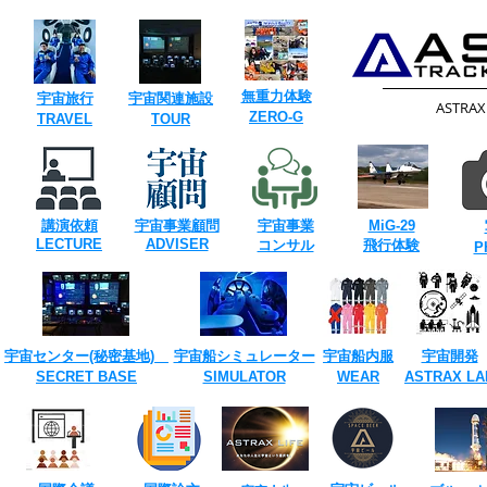
​無重力体験
​宇宙旅行
​宇宙関連施設
​ASTRA
​ZERO-G
​TRAVEL
TOUR​
講演依頼
宇宙事業
顧問
宇宙事業
​MiG-29
​LECTURE
ADVISER
​コンサル
飛行体験
​
宇宙センター(​秘密基地)
宇宙船シミュレーター
宇宙船内服
宇宙開発
SECRET ​BASE
​SIMULATOR
​WEAR
ASTRAX ​LA