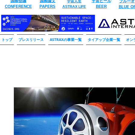
国際会議
国際論文
​宇宙ビール
ブルーオ
宇宙人生
CONFERENCE
​PAPERS
BEER
ASTRAX LIFE
​BLUE O
トップ
プレスリリース
ASTRAXの事業一覧
タイアップ企業一覧
オン