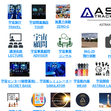
​無重力体験
​宇宙旅行
​宇宙関連施設
​ASTRA
​ZERO-G
​TRAVEL
TOUR​
講演依頼
宇宙事業
顧問
宇宙事業
​MiG-29
​LECTURE
ADVISER
​コンサル
飛行体験
​
宇宙センター(​秘密基地)
宇宙船シミュレーター
宇宙船内服
宇宙開発
SECRET ​BASE
​SIMULATOR
​WEAR
ASTRAX ​LA