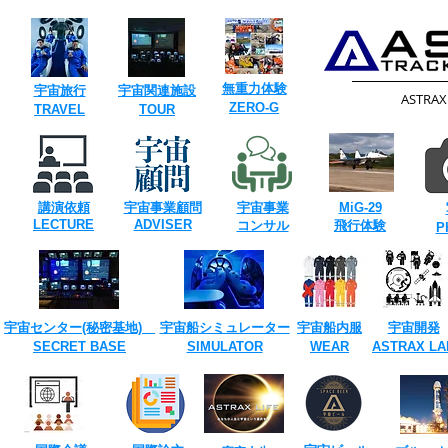
​無重力体験
​宇宙旅行
​宇宙関連施設
​ASTRA
​ZERO-G
​TRAVEL
TOUR​
講演依頼
宇宙事業
顧問
宇宙事業
​MiG-29
​LECTURE
ADVISER
​コンサル
飛行体験
​
宇宙センター(​秘密基地)
宇宙船シミュレーター
宇宙船内服
宇宙開発
SECRET ​BASE
​SIMULATOR
​WEAR
ASTRAX ​LA