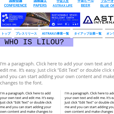
国際会議
国際論文
​宇宙ビール
ブルーオ
宇宙人生
CONFERENCE
​PAPERS
BEER
ASTRAX LIFE
​BLUE O
トップ
プレスリリース
ASTRAXの事業一覧
タイアップ企業一覧
オン
WHO IS LILOU?
I'm a paragraph. Click here to add your own text and
edit me. It’s easy. Just click “Edit Text” or double click
and you can start adding your own content and mak
changes to the font.
I'm a paragraph. Click here to add
I'm a paragraph. Click here to ad
your own text and edit me. It’s easy.
your own text and edit me. It’s e
Just click “Edit Text” or double click
Just click “Edit Text” or double cli
me and you can start adding your
me and you can start adding yo
own content and make changes to
own content and make changes 